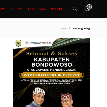
0
OMI
HUKUM
OLAHRAGA
WISATA
Home
kades gladag