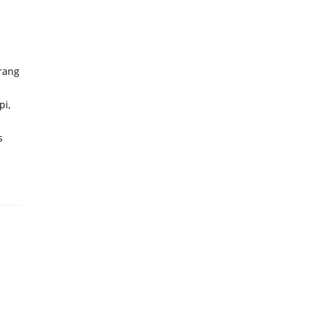
rang
pi,
s