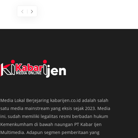
Dijuluki Raja Ampatnya Banyuwangi,
Pulau
Media Lokal Berjejaring kabarijen.co.id adalah salah
Pulau Bedil Jadi Primadona Libur
Banyu
satu media mainstream yang eksis sejak 2023. Media
Lebaran
KABARIJ
ini, sudah memiliki legalitas resmi berbadan hukum
KABARIJEN.com – Pesona Bahari Banyuwangi, Jawa
‘Raja A
Kemenkumham di bawah naungan PT Kabar Ijen
Timur, cukup menyedot perhatian wisatawan pada
perhati
Multimedia. Adapun segmen pemberitaan yang
masa libur Lebaran 2026. Salah satu destinasi yang
di Dusu