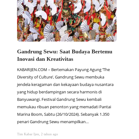
Gandrung Sewu: Saat Budaya Bertemu
Dam S
Inovasi dan Kreativitas
Arsit
KABARIJEN.COM – Bertemakan Payung Agung ‘The
KABARIJ
Diversity of Culture’, Gandrung Sewu membuka
Blamban
jendela keragaman dan kekayaan budaya nusantara
menjadi
yang hidup berdampingan secara harmonis di
masih l
Banyuwangi. Festival Gandrung Sewu kembali
memanc
memukau ribuan penonton yang memadati Pantai
struktu
Marina Boom, Sabtu (26/10/2024). Sebanyak 1.350
hanya b
penari Gandrung Sewu menampilkan…
berhar
Tim Kabar Ijen
,
2 tahun ago
Tim Kabar