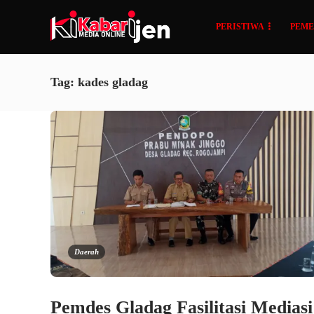
PERISTIWA
PEME
Tag:
kades gladag
Daerah
Pemdes Gladag Fasilitasi Mediasi