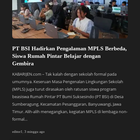
PT BSI Hadirkan Pengalaman MPLS Berbeda,
S
Siswa Rumah Pintar Belajar dengan
P
Gembira
y
KABARIJEN.com – Tak kalah dengan sekolah formal pada
KA
umumnya. Keseruan Masa Pengenalan Lingkungan Sekolah
Bi
(MPLS) juga turut dirasakan oleh ratusan siswa program
Su
beasiswa Rumah Pintar PT Bumi Suksesindo (PT BSI) di Desa
pe
Sumberagung, Kecamatan Pesanggaran, Banyuwangi, Jawa
di
Timur. Alih-alih menegangkan, kegiatan MPLS di lembaga non-
(S
formal…
te
editor1
,
3 minggu ago
edi