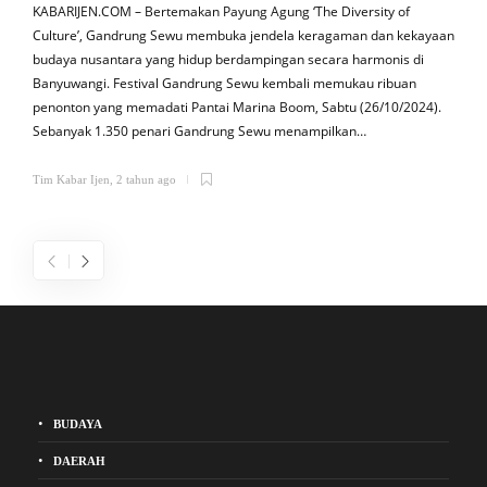
KABARIJEN.COM – Bertemakan Payung Agung ‘The Diversity of
K
Culture’, Gandrung Sewu membuka jendela keragaman dan kekayaan
budaya nusantara yang hidup berdampingan secara harmonis di
a
Banyuwangi. Festival Gandrung Sewu kembali memukau ribuan
penonton yang memadati Pantai Marina Boom, Sabtu (26/10/2024).
s
Sebanyak 1.350 penari Gandrung Sewu menampilkan…
b
Tim Kabar Ijen
,
2 tahun ago
T
BUDAYA
DAERAH