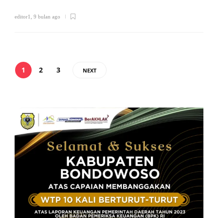
editor1
,
9 bulan ago
1
2
3
NEXT