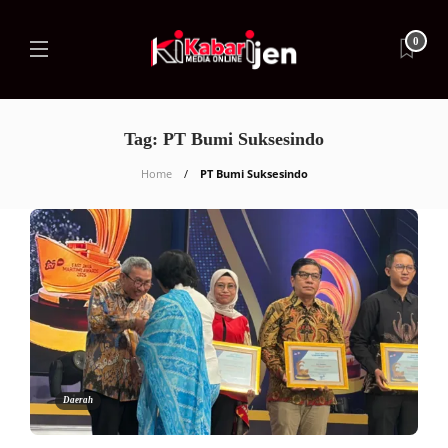
0
Tag:
PT Bumi Suksesindo
Home
PT Bumi Suksesindo
Daerah