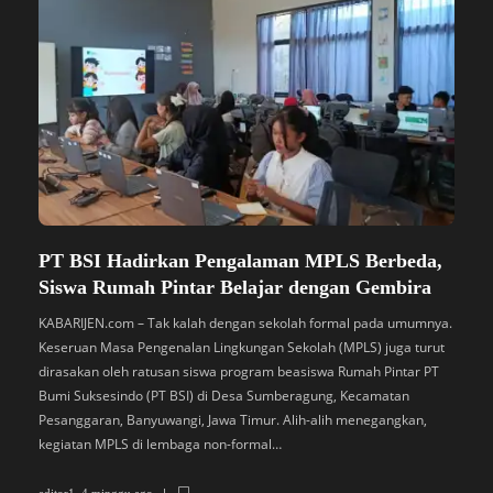
PT BSI Hadirkan Pengalaman MPLS Berbeda,
S
Siswa Rumah Pintar Belajar dengan Gembira
B
M
KABARIJEN.com – Tak kalah dengan sekolah formal pada umumnya.
Keseruan Masa Pengenalan Lingkungan Sekolah (MPLS) juga turut
K
dirasakan oleh ratusan siswa program beasiswa Rumah Pintar PT
P
Bumi Suksesindo (PT BSI) di Desa Sumberagung, Kecamatan
B
Pesanggaran, Banyuwangi, Jawa Timur. Alih-alih menegangkan,
L
kegiatan MPLS di lembaga non-formal…
D
di
editor1
,
4 minggu ago