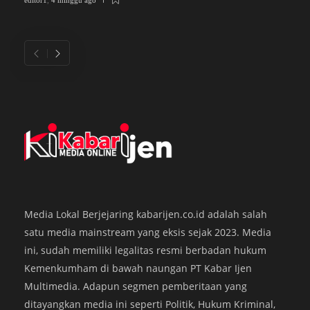
ed
Media Lokal Berjejaring kabarijen.co.id adalah salah
satu media mainstream yang eksis sejak 2023. Media
ini, sudah memiliki legalitas resmi berbadan hukum
Kemenkumham di bawah naungan PT Kabar Ijen
Bawaslu Banyuwangi: Seluruh Tahapan
K
Rekapitulasi Telah Sesuai Regulasi
P
Multimedia. Adapun segmen pemberitaan yang
ditayangkan media ini seperti Politik, Hukum Kriminal,
KABARIJEN.com – Bawaslu Banyuwangi melakukan pengawasan
K