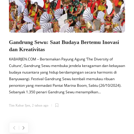
Gandrung Sewu: Saat Budaya Bertemu Inovasi
dan Kreativitas
KABARIJEN.COM – Bertemakan Payung Agung ‘The Diversity of
K
Culture’, Gandrung Sewu membuka jendela keragaman dan kekayaan
budaya nusantara yang hidup berdampingan secara harmonis di
a
Banyuwangi. Festival Gandrung Sewu kembali memukau ribuan
penonton yang memadati Pantai Marina Boom, Sabtu (26/10/2024).
s
Sebanyak 1.350 penari Gandrung Sewu menampilkan…
b
Tim Kabar Ijen
,
2 tahun ago
T