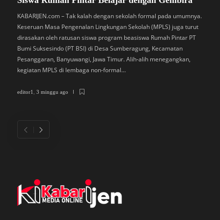
Siswa Rumah Pintar Belajar dengan Gembira
B
M
KABARIJEN.com – Tak kalah dengan sekolah formal pada umumnya.
Keseruan Masa Pengenalan Lingkungan Sekolah (MPLS) juga turut
K
dirasakan oleh ratusan siswa program beasiswa Rumah Pintar PT
P
Bumi Suksesindo (PT BSI) di Desa Sumberagung, Kecamatan
B
Pesanggaran, Banyuwangi, Jawa Timur. Alih-alih menegangkan,
L
kegiatan MPLS di lembaga non-formal…
D
di
editor1
,
3 minggu ago
ed