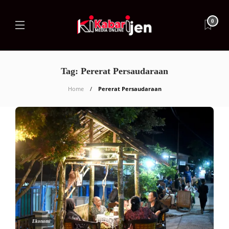
0
Tag:
Pererat Persaudaraan
Home
Pererat Persaudaraan
Ekonomi