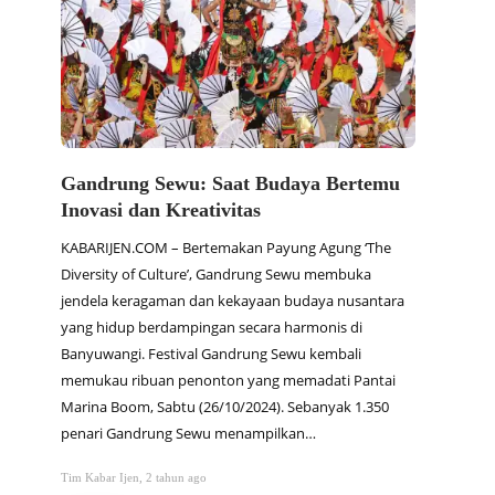
Gandrung Sewu: Saat Budaya Bertemu
Dam S
Inovasi dan Kreativitas
Arsit
KABARIJEN.COM – Bertemakan Payung Agung ‘The
KABARIJ
Diversity of Culture’, Gandrung Sewu membuka
Blamban
jendela keragaman dan kekayaan budaya nusantara
menjadi
yang hidup berdampingan secara harmonis di
masih l
Banyuwangi. Festival Gandrung Sewu kembali
memanc
memukau ribuan penonton yang memadati Pantai
struktu
Marina Boom, Sabtu (26/10/2024). Sebanyak 1.350
hanya b
penari Gandrung Sewu menampilkan…
berhar
Tim Kabar Ijen
,
2 tahun ago
Tim Kabar