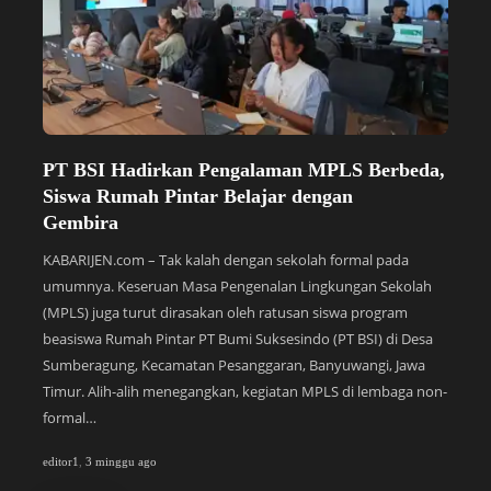
PT BSI Hadirkan Pengalaman MPLS Berbeda,
S
Siswa Rumah Pintar Belajar dengan
P
Gembira
y
KABARIJEN.com – Tak kalah dengan sekolah formal pada
KA
umumnya. Keseruan Masa Pengenalan Lingkungan Sekolah
Bi
(MPLS) juga turut dirasakan oleh ratusan siswa program
Su
beasiswa Rumah Pintar PT Bumi Suksesindo (PT BSI) di Desa
pe
Sumberagung, Kecamatan Pesanggaran, Banyuwangi, Jawa
di
Timur. Alih-alih menegangkan, kegiatan MPLS di lembaga non-
(S
formal…
te
editor1
,
3 minggu ago
edi