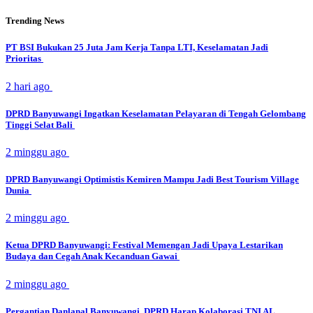
Trending News
PT BSI Bukukan 25 Juta Jam Kerja Tanpa LTI, Keselamatan Jadi
Prioritas
2 hari ago
DPRD Banyuwangi Ingatkan Keselamatan Pelayaran di Tengah Gelombang
Tinggi Selat Bali
2 minggu ago
DPRD Banyuwangi Optimistis Kemiren Mampu Jadi Best Tourism Village
Dunia
2 minggu ago
Ketua DPRD Banyuwangi: Festival Memengan Jadi Upaya Lestarikan
Budaya dan Cegah Anak Kecanduan Gawai
2 minggu ago
Pergantian Danlanal Banyuwangi, DPRD Harap Kolaborasi TNI AL