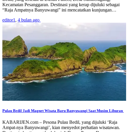
Kecamatan Pesanggaran. Destinasi yang kerap dijuluki sebagai
“Raja Ampatnya Banyuwangi” ini mencatatkan kunjungan…
editor1
,
4 bulan ago
Pulau Bedil Jadi Magnet Wisata Baru Banyuwangi Saat Musim Liburan
KABARIJEN.com – Pesona Pulau Bedil, yang dijuluki ‘Raja
Ampat-nya Banyuwangi’, kian menyedot perhatian wisatawan.