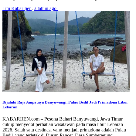
Tim Kabar Ijen
,
3 tahun ago
Dijuluki Raja Ampatnya Banyuwangi, Pulau Bedil Jadi Primadona Libur
Lebaran
KABARIJEN.com – Pesona Bahari Banyuwangi, Jawa Timur,
cukup menyedot perhatian wisatawan pada masa libur Lebaran
2026. Salah satu destinasi yang menjadi primadona adalah Pulau
Bedil, yang terletak di Dusun Pancer, Desa Sumberagung,