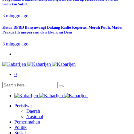
Semakin Solid
3 minggu ago
Ketua DPRD Banyuwangi Dukung Radio Koperasi Merah Putih, Made:
Perkuat Transparansi dan Ekonomi Desa
3 minggu ago
0
Peristiwa
Daerah
Nasional
Pemerintahan
Politik
Sosial