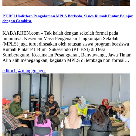
PT BSI Hadirkan Pengalaman MPLS Berbeda, Siswa Rumah Pintar Belajar
dengan Gembira
KABARIJEN.com – Tak kalah dengan sekolah formal pada
umumnya. Keseruan Masa Pengenalan Lingkungan Sekolah
(MPLS) juga turut dirasakan oleh ratusan siswa program beasiswa
Rumah Pintar PT Bumi Suksesindo (PT BSI) di Desa
Sumberagung, Kecamatan Pesanggaran, Banyuwangi, Jawa Timur.
Alih-alih menegangkan, kegiatan MPLS di lembaga non-formal…
editor1
,
4 minggu ago