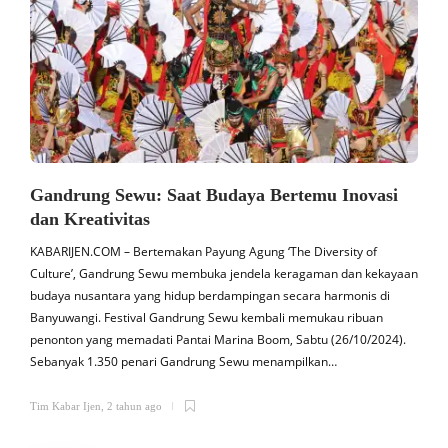
Gandrung Sewu: Saat Budaya Bertemu Inovasi
dan Kreativitas
KABARIJEN.COM – Bertemakan Payung Agung ‘The Diversity of
K
Culture’, Gandrung Sewu membuka jendela keragaman dan kekayaan
budaya nusantara yang hidup berdampingan secara harmonis di
a
Banyuwangi. Festival Gandrung Sewu kembali memukau ribuan
penonton yang memadati Pantai Marina Boom, Sabtu (26/10/2024).
s
Sebanyak 1.350 penari Gandrung Sewu menampilkan…
b
Tim Kabar Ijen
,
2 tahun ago
T