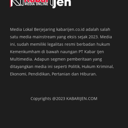
Media Lokal Berjejaring kabarijen.co.id adalah salah
satu media mainstream yang eksis sejak 2023. Media
ini, sudah memiliki legalitas resmi berbadan hukum
Kemenkumham di bawah naungan PT Kabar Ijen
Bawaslu Banyuwangi: Seluruh Tahapan
K
Rekapitulasi Telah Sesuai Regulasi
P
Multimedia. Adapun segmen pemberitaan yang
ditayangkan media ini seperti Politik, Hukum Kriminal,
KABARIJEN.com – Bawaslu Banyuwangi melakukan pengawasan
K
Ekonomi, Pendidikan, Pertanian dan Hiburan.
intensif selama pelaksanaan Rapat Pleno Terbuka Rekapitulasi Hasil
m
Penghitungan Suara Pilkada 2024 di tingkat kabupaten. Acara yang
k
digelar KPU Banyuwangi di El Hotel Banyuwangi, Selasa
di
(3/12/2024), ini mencakup rekapitulasi hasil pemilihan gubernur
m
Copyrights @2023 KABARIJEN.COM
serta bupati. Sebelum rapat pleno dimulai, Bawaslu…
b
Tim Kabar Ijen
,
2 tahun ago
Ti