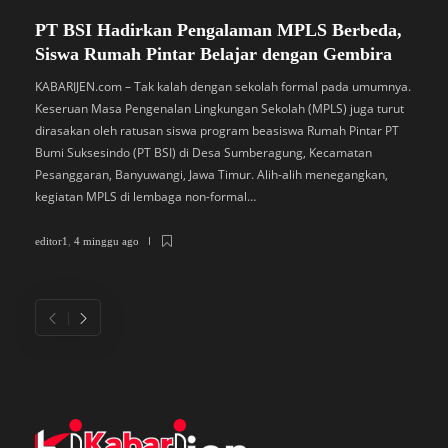
PT BSI Hadirkan Pengalaman MPLS Berbeda,
S
Siswa Rumah Pintar Belajar dengan Gembira
B
M
KABARIJEN.com – Tak kalah dengan sekolah formal pada umumnya.
Keseruan Masa Pengenalan Lingkungan Sekolah (MPLS) juga turut
K
dirasakan oleh ratusan siswa program beasiswa Rumah Pintar PT
P
Bumi Suksesindo (PT BSI) di Desa Sumberagung, Kecamatan
B
Pesanggaran, Banyuwangi, Jawa Timur. Alih-alih menegangkan,
L
kegiatan MPLS di lembaga non-formal…
D
di
editor1
,
4 minggu ago
ed