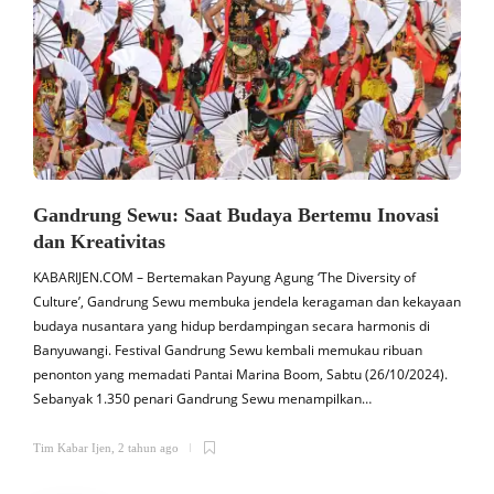
Gandrung Sewu: Saat Budaya Bertemu Inovasi
dan Kreativitas
KABARIJEN.COM – Bertemakan Payung Agung ‘The Diversity of
K
Culture’, Gandrung Sewu membuka jendela keragaman dan kekayaan
budaya nusantara yang hidup berdampingan secara harmonis di
a
Banyuwangi. Festival Gandrung Sewu kembali memukau ribuan
penonton yang memadati Pantai Marina Boom, Sabtu (26/10/2024).
s
Sebanyak 1.350 penari Gandrung Sewu menampilkan…
b
Tim Kabar Ijen
,
2 tahun ago
T