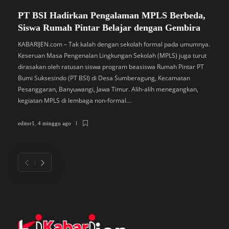
PT BSI Hadirkan Pengalaman MPLS Berbeda,
S
Siswa Rumah Pintar Belajar dengan Gembira
B
M
KABARIJEN.com – Tak kalah dengan sekolah formal pada umumnya.
Keseruan Masa Pengenalan Lingkungan Sekolah (MPLS) juga turut
K
dirasakan oleh ratusan siswa program beasiswa Rumah Pintar PT
P
Bumi Suksesindo (PT BSI) di Desa Sumberagung, Kecamatan
B
Pesanggaran, Banyuwangi, Jawa Timur. Alih-alih menegangkan,
L
kegiatan MPLS di lembaga non-formal…
D
di
editor1
,
4 minggu ago
ed