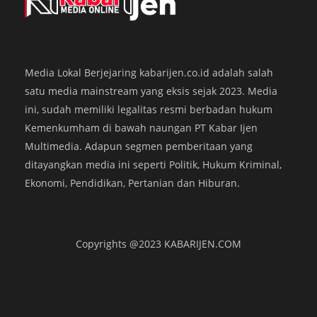
Media Lokal Berjejaring kabarijen.co.id adalah salah
satu media mainstream yang eksis sejak 2023. Media
ini, sudah memiliki legalitas resmi berbadan hukum
Kemenkumham di bawah naungan PT Kabar Ijen
Bawaslu Banyuwangi: Seluruh Tahapan
K
Rekapitulasi Telah Sesuai Regulasi
P
Multimedia. Adapun segmen pemberitaan yang
ditayangkan media ini seperti Politik, Hukum Kriminal,
KABARIJEN.com – Bawaslu Banyuwangi melakukan pengawasan
K
Ekonomi, Pendidikan, Pertanian dan Hiburan.
intensif selama pelaksanaan Rapat Pleno Terbuka Rekapitulasi Hasil
m
Penghitungan Suara Pilkada 2024 di tingkat kabupaten. Acara yang
k
digelar KPU Banyuwangi di El Hotel Banyuwangi, Selasa
di
(3/12/2024), ini mencakup rekapitulasi hasil pemilihan gubernur
m
Copyrights @2023 KABARIJEN.COM
serta bupati. Sebelum rapat pleno dimulai, Bawaslu…
b
Tim Kabar Ijen
,
2 tahun ago
Ti