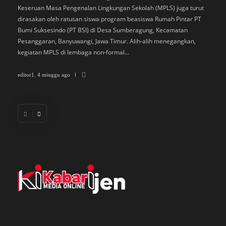
Keseruan Masa Pengenalan Lingkungan Sekolah (MPLS) juga turut
K
dirasakan oleh ratusan siswa program beasiswa Rumah Pintar PT
P
Bumi Suksesindo (PT BSI) di Desa Sumberagung, Kecamatan
B
Pesanggaran, Banyuwangi, Jawa Timur. Alih-alih menegangkan,
L
kegiatan MPLS di lembaga non-formal…
D
di
editor1
,
4 minggu ago
ed