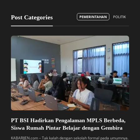
editor1
,
4 bulan ago
e
Post Categories
PEMERINTAHAN
POLITIK
PT BSI Hadirkan Pengalaman MPLS Berbeda,
S
Siswa Rumah Pintar Belajar dengan Gembira
B
M
KABARIJEN.com – Tak kalah dengan sekolah formal pada umumnya.