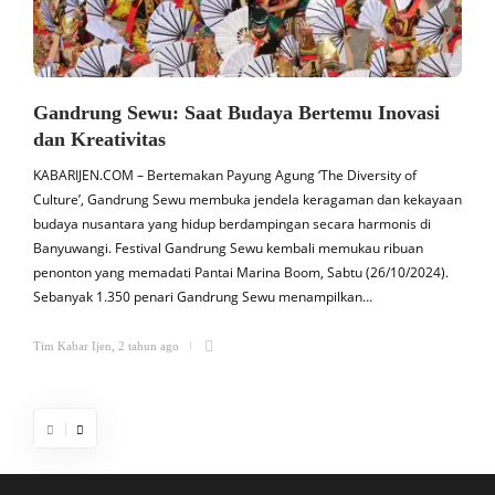
Gandrung Sewu: Saat Budaya Bertemu Inovasi
dan Kreativitas
KABARIJEN.COM – Bertemakan Payung Agung ‘The Diversity of
K
Culture’, Gandrung Sewu membuka jendela keragaman dan kekayaan
budaya nusantara yang hidup berdampingan secara harmonis di
a
Banyuwangi. Festival Gandrung Sewu kembali memukau ribuan
penonton yang memadati Pantai Marina Boom, Sabtu (26/10/2024).
s
Sebanyak 1.350 penari Gandrung Sewu menampilkan…
b
Tim Kabar Ijen
,
2 tahun ago
T