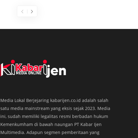
Dijuluki Raja Ampatnya Banyuwangi,
Pulau
Media Lokal Berjejaring kabarijen.co.id adalah salah
Pulau Bedil Jadi Primadona Libur
Banyu
satu media mainstream yang eksis sejak 2023. Media
Lebaran
KABARIJ
ini, sudah memiliki legalitas resmi berbadan hukum
KABARIJEN.com – Pesona Bahari Banyuwangi, Jawa
‘Raja A
Kemenkumham di bawah naungan PT Kabar Ijen
Timur, cukup menyedot perhatian wisatawan pada
perhati
Multimedia. Adapun segmen pemberitaan yang
masa libur Lebaran 2026. Salah satu destinasi yang
di Dusu