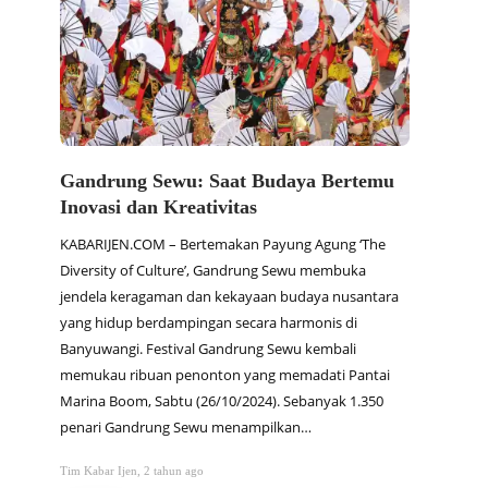
Gandrung Sewu: Saat Budaya Bertemu
Dam S
Inovasi dan Kreativitas
Arsit
KABARIJEN.COM – Bertemakan Payung Agung ‘The
KABARIJ
Diversity of Culture’, Gandrung Sewu membuka
Blamban
jendela keragaman dan kekayaan budaya nusantara
menjadi
yang hidup berdampingan secara harmonis di
masih l
Banyuwangi. Festival Gandrung Sewu kembali
memanc
memukau ribuan penonton yang memadati Pantai
struktu
Marina Boom, Sabtu (26/10/2024). Sebanyak 1.350
hanya b
penari Gandrung Sewu menampilkan…
berhar
Tim Kabar Ijen
,
2 tahun ago
Tim Kabar