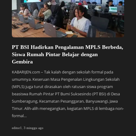
PT BSI Hadirkan Pengalaman MPLS Berbeda,
S
Siswa Rumah Pintar Belajar dengan
P
Gembira
y
KABARIJEN.com – Tak kalah dengan sekolah formal pada
KA
umumnya. Keseruan Masa Pengenalan Lingkungan Sekolah
Bi
(MPLS) juga turut dirasakan oleh ratusan siswa program
Su
beasiswa Rumah Pintar PT Bumi Suksesindo (PT BSI) di Desa
pe
Sumberagung, Kecamatan Pesanggaran, Banyuwangi, Jawa
di
Timur. Alih-alih menegangkan, kegiatan MPLS di lembaga non-
(S
formal…
te
editor1
,
3 minggu ago
edi