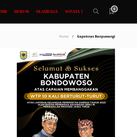
0
OMI
HUKUM
OLAHRAGA
WISATA
Home
Gapeknas Banyuwangi