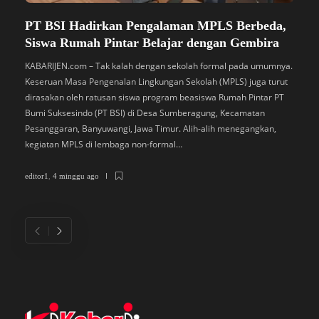
PT BSI Hadirkan Pengalaman MPLS Berbeda,
S
Siswa Rumah Pintar Belajar dengan Gembira
B
M
KABARIJEN.com – Tak kalah dengan sekolah formal pada umumnya.
Keseruan Masa Pengenalan Lingkungan Sekolah (MPLS) juga turut
K
dirasakan oleh ratusan siswa program beasiswa Rumah Pintar PT
P
Bumi Suksesindo (PT BSI) di Desa Sumberagung, Kecamatan
B
Pesanggaran, Banyuwangi, Jawa Timur. Alih-alih menegangkan,
L
kegiatan MPLS di lembaga non-formal…
D
di
editor1
,
4 minggu ago
ed