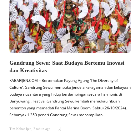
Gandrung Sewu: Saat Budaya Bertemu Inovasi
dan Kreativitas
KABARIJEN.COM – Bertemakan Payung Agung ‘The Diversity of
K
Culture’, Gandrung Sewu membuka jendela keragaman dan kekayaan
budaya nusantara yang hidup berdampingan secara harmonis di
a
Banyuwangi. Festival Gandrung Sewu kembali memukau ribuan
penonton yang memadati Pantai Marina Boom, Sabtu (26/10/2024).
s
Sebanyak 1.350 penari Gandrung Sewu menampilkan…
b
Tim Kabar Ijen
,
2 tahun ago
T