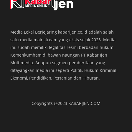
Media Lokal Berjejaring kabarijen.co.id adalah salah
satu media mainstream yang eksis sejak 2023. Media
ini, sudah memiliki legalitas resmi berbadan hukum
Kemenkumham di bawah naungan PT Kabar Ijen
Bawaslu Banyuwangi: Seluruh Tahapan
K
Rekapitulasi Telah Sesuai Regulasi
P
Multimedia. Adapun segmen pemberitaan yang
ditayangkan media ini seperti Politik, Hukum Kriminal,
KABARIJEN.com – Bawaslu Banyuwangi melakukan pengawasan
K
Ekonomi, Pendidikan, Pertanian dan Hiburan.
intensif selama pelaksanaan Rapat Pleno Terbuka Rekapitulasi Hasil
m
Penghitungan Suara Pilkada 2024 di tingkat kabupaten. Acara yang
k
digelar KPU Banyuwangi di El Hotel Banyuwangi, Selasa
di
(3/12/2024), ini mencakup rekapitulasi hasil pemilihan gubernur
m
Copyrights @2023 KABARIJEN.COM
serta bupati. Sebelum rapat pleno dimulai, Bawaslu…
b
Tim Kabar Ijen
,
2 tahun ago
Ti