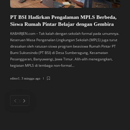
PT BSI Hadirkan Pengalaman MPLS Berbeda,
S
Siswa Rumah Pintar Belajar dengan Gembira
B
M
KABARIJEN.com – Tak kalah dengan sekolah formal pada umumnya.
Keseruan Masa Pengenalan Lingkungan Sekolah (MPLS) juga turut
K
dirasakan oleh ratusan siswa program beasiswa Rumah Pintar PT
P
Bumi Suksesindo (PT BSI) di Desa Sumberagung, Kecamatan
B
Pesanggaran, Banyuwangi, Jawa Timur. Alih-alih menegangkan,
L
kegiatan MPLS di lembaga non-formal…
D
di
editor1
,
3 minggu ago
ed