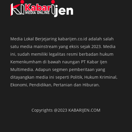
Media Lokal Berjejaring kabarijen.co.id adalah salah
satu media mainstream yang eksis sejak 2023. Media
ini, sudah memiliki legalitas resmi berbadan hukum
Kemenkumham di bawah naungan PT Kabar Ijen
Bawaslu Banyuwangi: Seluruh Tahapan
K
Rekapitulasi Telah Sesuai Regulasi
P
Multimedia. Adapun segmen pemberitaan yang
ditayangkan media ini seperti Politik, Hukum Kriminal,
KABARIJEN.com – Bawaslu Banyuwangi melakukan pengawasan
K
Ekonomi, Pendidikan, Pertanian dan Hiburan.
intensif selama pelaksanaan Rapat Pleno Terbuka Rekapitulasi Hasil
m
Penghitungan Suara Pilkada 2024 di tingkat kabupaten. Acara yang
k
digelar KPU Banyuwangi di El Hotel Banyuwangi, Selasa
di
(3/12/2024), ini mencakup rekapitulasi hasil pemilihan gubernur
m
Copyrights @2023 KABARIJEN.COM
serta bupati. Sebelum rapat pleno dimulai, Bawaslu…
b
Tim Kabar Ijen
,
2 tahun ago
Ti