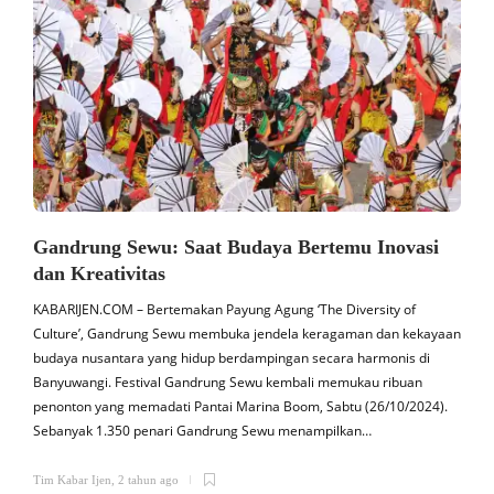
Gandrung Sewu: Saat Budaya Bertemu Inovasi
dan Kreativitas
KABARIJEN.COM – Bertemakan Payung Agung ‘The Diversity of
K
Culture’, Gandrung Sewu membuka jendela keragaman dan kekayaan
budaya nusantara yang hidup berdampingan secara harmonis di
a
Banyuwangi. Festival Gandrung Sewu kembali memukau ribuan
penonton yang memadati Pantai Marina Boom, Sabtu (26/10/2024).
s
Sebanyak 1.350 penari Gandrung Sewu menampilkan…
b
Tim Kabar Ijen
,
2 tahun ago