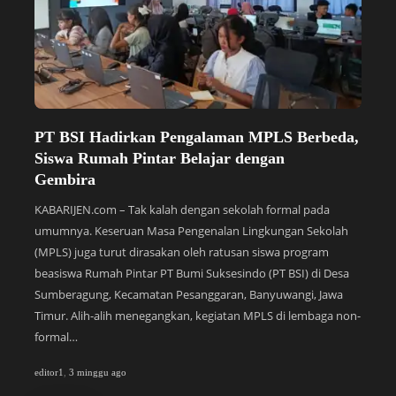
PT BSI Hadirkan Pengalaman MPLS Berbeda,
S
Siswa Rumah Pintar Belajar dengan
P
Gembira
y
KABARIJEN.com – Tak kalah dengan sekolah formal pada
KA
umumnya. Keseruan Masa Pengenalan Lingkungan Sekolah
Bi
(MPLS) juga turut dirasakan oleh ratusan siswa program
Su
beasiswa Rumah Pintar PT Bumi Suksesindo (PT BSI) di Desa
pe
Sumberagung, Kecamatan Pesanggaran, Banyuwangi, Jawa
di
Timur. Alih-alih menegangkan, kegiatan MPLS di lembaga non-
(S
formal…
te
editor1
,
3 minggu ago
edi