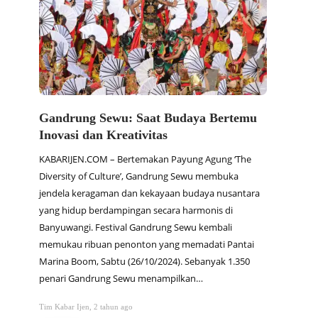
Gandrung Sewu: Saat Budaya Bertemu
Dam S
Inovasi dan Kreativitas
Arsit
KABARIJEN.COM – Bertemakan Payung Agung ‘The
KABARIJ
Diversity of Culture’, Gandrung Sewu membuka
Blamban
jendela keragaman dan kekayaan budaya nusantara
menjadi
yang hidup berdampingan secara harmonis di
masih l
Banyuwangi. Festival Gandrung Sewu kembali
memanc
memukau ribuan penonton yang memadati Pantai
struktu
Marina Boom, Sabtu (26/10/2024). Sebanyak 1.350
hanya b
penari Gandrung Sewu menampilkan…
berhar
Tim Kabar Ijen
,
2 tahun ago
Tim Kabar