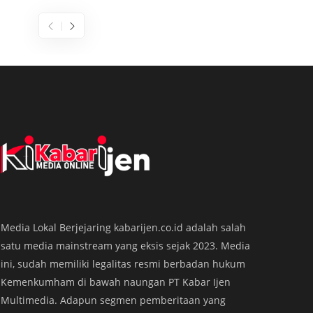
Dijuluki Raja Ampatnya Banyuwangi,
Pulau
Media Lokal Berjejaring kabarijen.co.id adalah salah
Pulau Bedil Jadi Primadona Libur
Banyu
satu media mainstream yang eksis sejak 2023. Media
Lebaran
KABARIJ
ini, sudah memiliki legalitas resmi berbadan hukum
KABARIJEN.com – Pesona Bahari Banyuwangi, Jawa
‘Raja A
Kemenkumham di bawah naungan PT Kabar Ijen
Timur, cukup menyedot perhatian wisatawan pada
perhati
Multimedia. Adapun segmen pemberitaan yang
masa libur Lebaran 2026. Salah satu destinasi yang
di Dusu