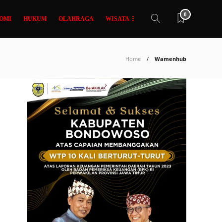
0
OMI
HUKUM
OLAHRAGA
WISATA
Home
Wamenhub