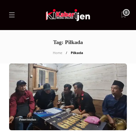
0
Tag:
Pilkada
Home
Pilkada
Pemerintahan