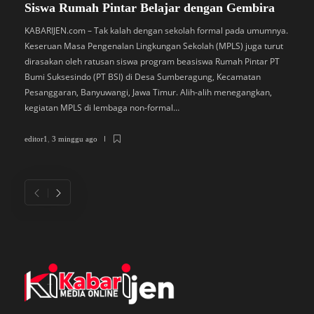
Siswa Rumah Pintar Belajar dengan Gembira
B
M
KABARIJEN.com – Tak kalah dengan sekolah formal pada umumnya.
Keseruan Masa Pengenalan Lingkungan Sekolah (MPLS) juga turut
K
dirasakan oleh ratusan siswa program beasiswa Rumah Pintar PT
P
Bumi Suksesindo (PT BSI) di Desa Sumberagung, Kecamatan
B
Pesanggaran, Banyuwangi, Jawa Timur. Alih-alih menegangkan,
L
kegiatan MPLS di lembaga non-formal…
D
di
editor1
,
3 minggu ago
ed