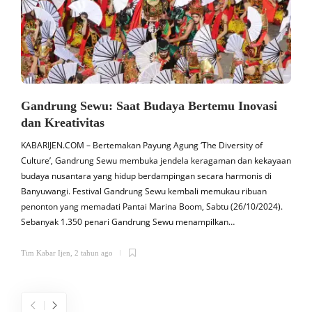
Gandrung Sewu: Saat Budaya Bertemu Inovasi
dan Kreativitas
KABARIJEN.COM – Bertemakan Payung Agung ‘The Diversity of
K
Culture’, Gandrung Sewu membuka jendela keragaman dan kekayaan
budaya nusantara yang hidup berdampingan secara harmonis di
a
Banyuwangi. Festival Gandrung Sewu kembali memukau ribuan
penonton yang memadati Pantai Marina Boom, Sabtu (26/10/2024).
s
Sebanyak 1.350 penari Gandrung Sewu menampilkan…
b
Tim Kabar Ijen
,
2 tahun ago
T