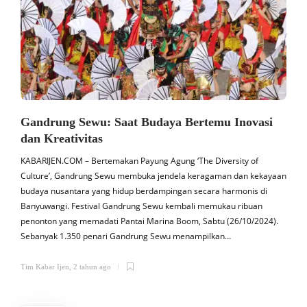
Gandrung Sewu: Saat Budaya Bertemu Inovasi
dan Kreativitas
KABARIJEN.COM – Bertemakan Payung Agung ‘The Diversity of
K
Culture’, Gandrung Sewu membuka jendela keragaman dan kekayaan
budaya nusantara yang hidup berdampingan secara harmonis di
a
Banyuwangi. Festival Gandrung Sewu kembali memukau ribuan
penonton yang memadati Pantai Marina Boom, Sabtu (26/10/2024).
s
Sebanyak 1.350 penari Gandrung Sewu menampilkan…
b
Tim Kabar Ijen
,
2 tahun ago
T