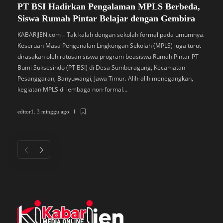
PT BSI Hadirkan Pengalaman MPLS Berbeda,
S
Siswa Rumah Pintar Belajar dengan Gembira
B
M
KABARIJEN.com – Tak kalah dengan sekolah formal pada umumnya.
Keseruan Masa Pengenalan Lingkungan Sekolah (MPLS) juga turut
K
dirasakan oleh ratusan siswa program beasiswa Rumah Pintar PT
P
Bumi Suksesindo (PT BSI) di Desa Sumberagung, Kecamatan
B
Pesanggaran, Banyuwangi, Jawa Timur. Alih-alih menegangkan,
L
kegiatan MPLS di lembaga non-formal…
D
di
editor1
,
3 minggu ago
ed