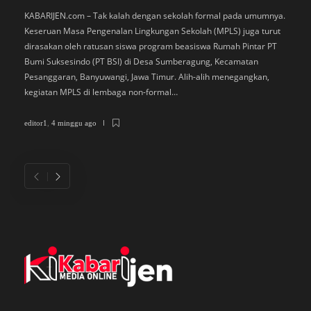
M
KABARIJEN.com – Tak kalah dengan sekolah formal pada umumnya.
Keseruan Masa Pengenalan Lingkungan Sekolah (MPLS) juga turut
K
dirasakan oleh ratusan siswa program beasiswa Rumah Pintar PT
P
Bumi Suksesindo (PT BSI) di Desa Sumberagung, Kecamatan
B
Pesanggaran, Banyuwangi, Jawa Timur. Alih-alih menegangkan,
L
kegiatan MPLS di lembaga non-formal…
D
di
editor1
,
4 minggu ago
ed