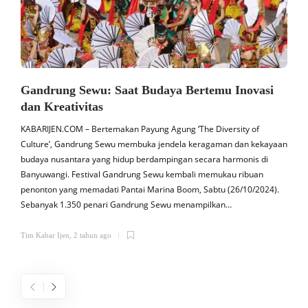
Gandrung Sewu: Saat Budaya Bertemu Inovasi
dan Kreativitas
KABARIJEN.COM – Bertemakan Payung Agung ‘The Diversity of
K
Culture’, Gandrung Sewu membuka jendela keragaman dan kekayaan
budaya nusantara yang hidup berdampingan secara harmonis di
a
Banyuwangi. Festival Gandrung Sewu kembali memukau ribuan
penonton yang memadati Pantai Marina Boom, Sabtu (26/10/2024).
s
Sebanyak 1.350 penari Gandrung Sewu menampilkan…
b
Tim Kabar Ijen
,
2 tahun ago
T