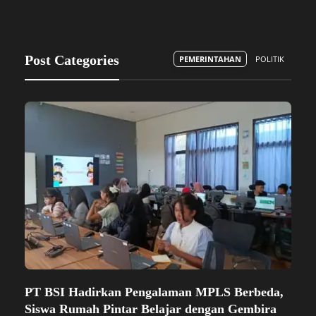
Banyuwangi” ini mencatatkan kunjungan…
editor1
,
4 bulan ago
e
Post Categories
PEMERINTAHAN
POLITIK
PT BSI Hadirkan Pengalaman MPLS Berbeda,
S
Siswa Rumah Pintar Belajar dengan Gembira
B