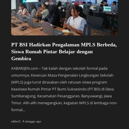
PT BSI Hadirkan Pengalaman MPLS Berbeda,
S
Siswa Rumah Pintar Belajar dengan
P
Gembira
y
KABARIJEN.com – Tak kalah dengan sekolah formal pada
KA
umumnya. Keseruan Masa Pengenalan Lingkungan Sekolah
Bi
(MPLS) juga turut dirasakan oleh ratusan siswa program
Su
beasiswa Rumah Pintar PT Bumi Suksesindo (PT BSI) di Desa
pe
Sumberagung, Kecamatan Pesanggaran, Banyuwangi, Jawa
di
Timur. Alih-alih menegangkan, kegiatan MPLS di lembaga non-
(S
formal…
te
editor1
,
4 minggu ago
edi