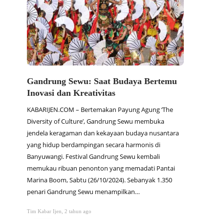
Gandrung Sewu: Saat Budaya Bertemu
Dam S
Inovasi dan Kreativitas
Arsit
KABARIJEN.COM – Bertemakan Payung Agung ‘The
KABARIJ
Diversity of Culture’, Gandrung Sewu membuka
Blamban
jendela keragaman dan kekayaan budaya nusantara
menjadi
yang hidup berdampingan secara harmonis di
masih l
Banyuwangi. Festival Gandrung Sewu kembali
memanc
memukau ribuan penonton yang memadati Pantai
struktu
Marina Boom, Sabtu (26/10/2024). Sebanyak 1.350
hanya b
penari Gandrung Sewu menampilkan…
berhar
Tim Kabar Ijen
,
2 tahun ago
Tim Kabar