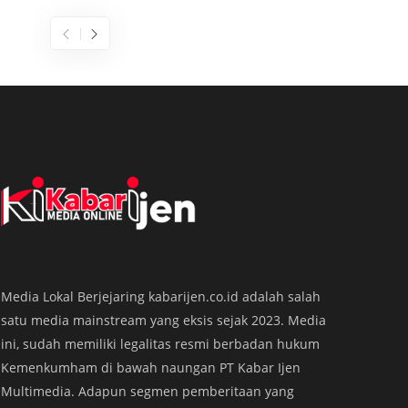
Dijuluki Raja Ampatnya Banyuwangi,
Pulau
Media Lokal Berjejaring kabarijen.co.id adalah salah
Pulau Bedil Jadi Primadona Libur
Banyu
satu media mainstream yang eksis sejak 2023. Media
Lebaran
KABARIJ
ini, sudah memiliki legalitas resmi berbadan hukum
KABARIJEN.com – Pesona Bahari Banyuwangi, Jawa
‘Raja A
Kemenkumham di bawah naungan PT Kabar Ijen
Timur, cukup menyedot perhatian wisatawan pada
perhati
Multimedia. Adapun segmen pemberitaan yang
masa libur Lebaran 2026. Salah satu destinasi yang
di Dusu